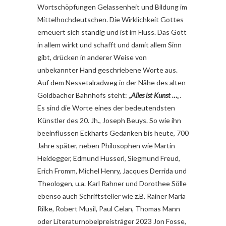
Wortschöpfungen Gelassenheit und Bildung im
Mittelhochdeutschen. Die Wirklichkeit Gottes
erneuert sich ständig und ist im Fluss. Das Gott
in allem wirkt und schafft und damit allem Sinn
gibt, drücken in anderer Weise von
unbekannter Hand geschriebene Worte aus.
Auf dem Nessetalradweg in der Nähe des alten
Goldbacher Bahnhofs steht: „
Alles ist Kunst …
„.
Es sind die Worte eines der bedeutendsten
Künstler des 20. Jh., Joseph Beuys. So wie ihn
beeinflussen Eckharts Gedanken bis heute, 700
Jahre später, neben Philosophen wie Martin
Heidegger, Edmund Husserl, Siegmund Freud,
Erich Fromm, Michel Henry, Jacques Derrida und
Theologen, u.a. Karl Rahner und Dorothee Sölle
ebenso auch Schriftsteller wie z.B. Rainer Maria
Rilke, Robert Musil, Paul Celan, Thomas Mann
oder Literaturnobelpreisträger 2023 Jon Fosse,